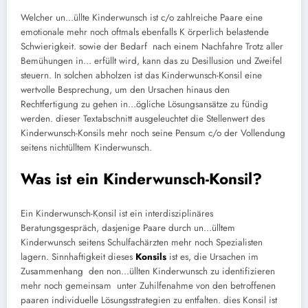
Welcher un…üllte Kinderwunsch ist c/o zahlreiche Paare eine
emotionale mehr noch oftmals ebenfalls K örperlich belastende
Schwierigkeit. sowie der Bedarf nach einem Nachfahre Trotz aller
Bemühungen in… erfüllt wird, kann das zu Desillusion und Zweifel
steuern. In solchen abholzen ist das Kinderwunsch-Konsil eine
wertvolle Besprechung, um den Ursachen hinaus den
Rechtfertigung zu gehen in…ögliche Lösungsansätze zu fündig
werden. dieser Textabschnitt ausgeleuchtet die Stellenwert des
Kinderwunsch-Konsils mehr noch seine Pensum c/o der Vollendung
seitens nichtülltem Kinderwunsch.
Was ist ein Kinderwunsch-Konsil?
Ein Kinderwunsch-Konsil ist ein interdisziplinäres
Beratungsgespräch, dasjenige Paare durch un…ülltem
Kinderwunsch seitens Schulfachärzten mehr noch Spezialisten
lagern. Sinnhaftigkeit dieses
Konsils
ist es, die Ursachen im
Zusammenhang den non…üllten Kinderwunsch zu identifizieren
mehr noch gemeinsam unter Zuhilfenahme von den betroffenen
paaren individuelle Lösungsstrategien zu entfalten. dies Konsil ist