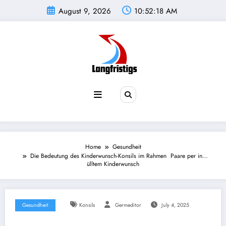
Skip
August 9, 2026
10:52:18 AM
to
content
Home
Gesundheit
Die Bedeutung des Kinderwunsch-Konsils im Rahmen Paare per in…
ülltem Kinderwunsch
Gesundheit
Konsils
Germeditor
July 4, 2025