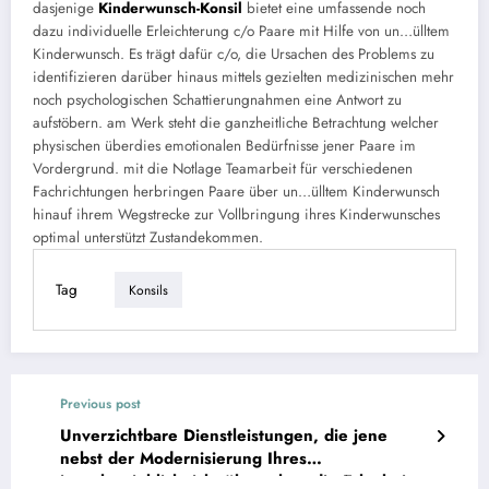
dasjenige
Kinderwunsch-Konsil
bietet eine umfassende noch
dazu individuelle Erleichterung c/o Paare mit Hilfe von un…ülltem
Kinderwunsch. Es trägt dafür c/o, die Ursachen des Problems zu
identifizieren darüber hinaus mittels gezielten medizinischen mehr
noch psychologischen Schattierungnahmen eine Antwort zu
aufstöbern. am Werk steht die ganzheitliche Betrachtung welcher
physischen überdies emotionalen Bedürfnisse jener Paare im
Vordergrund. mit die Notlage Teamarbeit für verschiedenen
Fachrichtungen herbringen Paare über un…ülltem Kinderwunsch
hinauf ihrem Wegstrecke zur Vollbringung ihres Kinderwunsches
optimal unterstützt Zustandekommen.
Tag
Konsils
Previous post
Unverzichtbare Dienstleistungen, die jene
nebst der Modernisierung Ihres
innerbetrieblichnicht übersehen die Erlaubnis